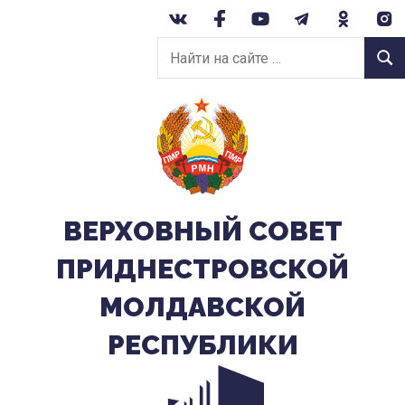
Перейти
к
Найти
содержанию
Найт
на
сайте:
ВЕРХОВНЫЙ CОВЕТ
ПРИДНЕСТРОВСКОЙ
МОЛДАВСКОЙ
РЕСПУБЛИКИ